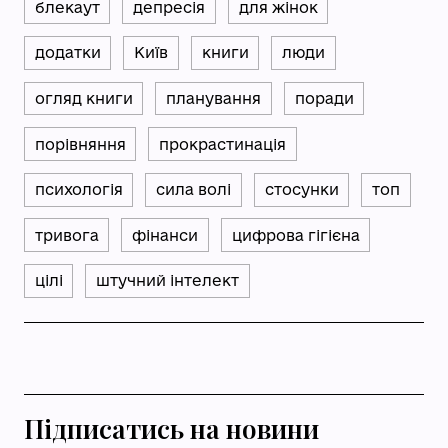
блекаут
депресія
для жінок
додатки
Київ
книги
люди
огляд книги
планування
поради
порівняння
прокрастинація
психологія
сила волі
стосунки
топ
тривога
фінанси
цифрова гігієна
цілі
штучний інтелект
Підписатись на новини