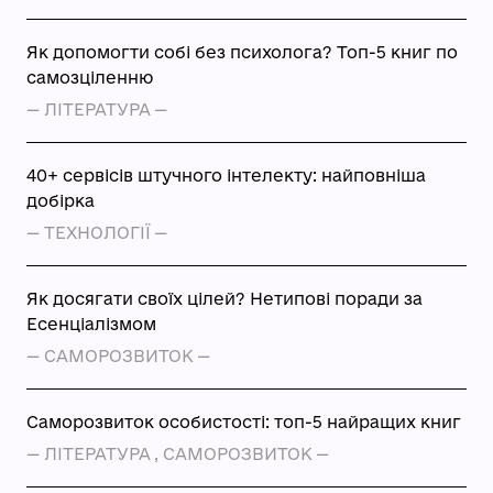
Як допомогти собі без психолога? Топ-5 книг по
самозціленню
—
ЛІТЕРАТУРА
—
40+ сервісів штучного інтелекту: найповніша
добірка
—
ТЕХНОЛОГІЇ
—
Як досягати своїх цілей? Нетипові поради за
Есенціалізмом
—
САМОРОЗВИТОК
—
Саморозвиток особистості: топ-5 найращих книг
—
ЛІТЕРАТУРА
,
САМОРОЗВИТОК
—